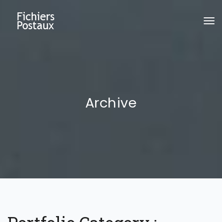
To
na
Archive